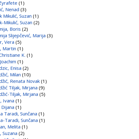
 Zyrafete
(1)
ić, Nenad
(3)
k Mikulić, Suzan
(1)
k-Mikulić, Suzan
(2)
ija, Boris
(2)
ija Slijepčević, Marija
(3)
r, Vera
(5)
, Martin
(1)
Christiane K.
(1)
 Joachim
(1)
dzic, Enisa
(2)
džić, Milan
(10)
džić, Renata Novak
(1)
žić Tiljak, Mirjana
(9)
žić-Tiljak, Mirjana
(5)
, Ivana
(1)
 Dijana
(1)
ja Taradi, Sunčana
(1)
ja-Taradi, Sunčana
(1)
an, Melita
(1)
j, Suzana
(2)