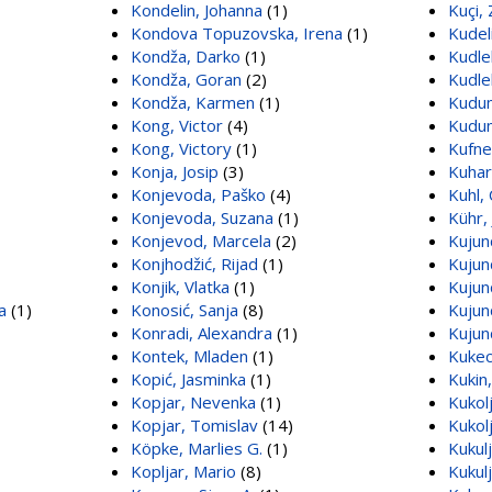
Kondelin, Johanna
(1)
Kuçi,
Kondova Topuzovska, Irena
(1)
Kudel
Kondža, Darko
(1)
Kudle
Kondža, Goran
(2)
Kudle
Kondža, Karmen
(1)
Kudum
Kong, Victor
(4)
Kudum
Kong, Victory
(1)
Kufne
Konja, Josip
(3)
Kuhar
Konjevoda, Paško
(4)
Kuhl, 
Konjevoda, Suzana
(1)
Kühr,
Konjevod, Marcela
(2)
Kujun
Konjhodžić, Rijad
(1)
Kujun
Konjik, Vlatka
(1)
Kujun
a
(1)
Konosić, Sanja
(8)
Kujund
Konradi, Alexandra
(1)
Kujund
Kontek, Mladen
(1)
Kukec
Kopić, Jasminka
(1)
Kukin,
Kopjar, Nevenka
(1)
Kukol
Kopjar, Tomislav
(14)
Kukol
Köpke, Marlies G.
(1)
Kukulj
Kopljar, Mario
(8)
Kukul