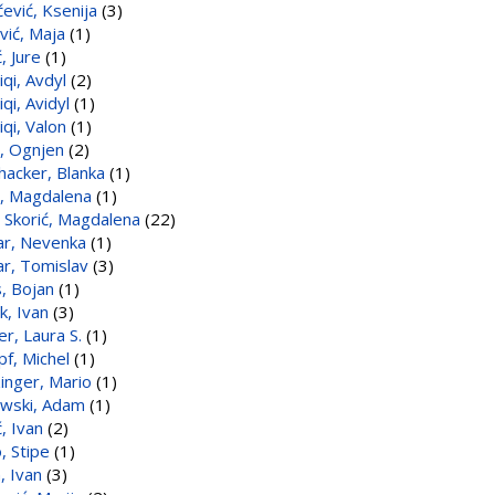
čević, Ksenija
(3)
vić, Maja
(1)
, Jure
(1)
qi, Avdyl
(2)
qi, Avidyl
(1)
qi, Valon
(1)
, Ognjen
(2)
hacker, Blanka
(1)
, Magdalena
(1)
 Skorić, Magdalena
(22)
r, Nevenka
(1)
r, Tomislav
(3)
, Bojan
(1)
k, Ivan
(3)
r, Laura S.
(1)
f, Michel
(1)
inger, Mario
(1)
wski, Adam
(1)
, Ivan
(2)
, Stipe
(1)
, Ivan
(3)