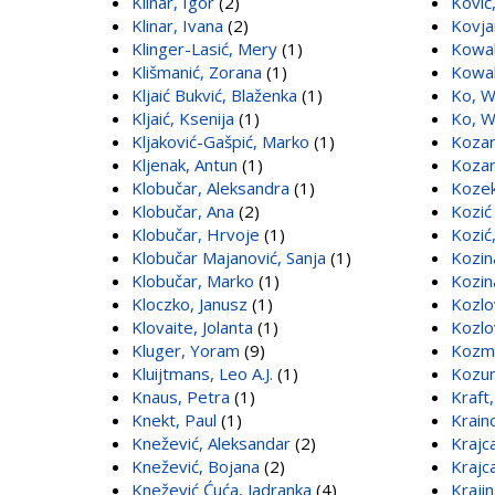
Klinar, Igor
(2)
Ković,
Klinar, Ivana
(2)
Kovja
Klinger-Lasić, Mery
(1)
Kowal
Klišmanić, Zorana
(1)
Kowal
Kljaić Bukvić, Blaženka
(1)
Ko, W
Kljaić, Ksenija
(1)
Ko, W
Kljaković-Gašpić, Marko
(1)
Kozar
Kljenak, Antun
(1)
Kozar
Klobučar, Aleksandra
(1)
Kozek
Klobučar, Ana
(2)
Kozić
Klobučar, Hrvoje
(1)
Kozić
Klobučar Majanović, Sanja
(1)
Kozin
Klobučar, Marko
(1)
Kozin
Kloczko, Janusz
(1)
Kozlo
Klovaite, Jolanta
(1)
Kozlo
Kluger, Yoram
(9)
Kozma
Kluijtmans, Leo A.J.
(1)
Kozum
Knaus, Petra
(1)
Kraft
Knekt, Paul
(1)
Krainc
Knežević, Aleksandar
(2)
Krajc
Knežević, Bojana
(2)
Krajc
Knežević Ćuća, Jadranka
(4)
Kraji