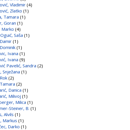
ović, Vladimir
(4)
ović, Zlatko
(1)
a, Tamara
(1)
r, Goran
(1)
k, Marko
(4)
 Oguić, Saša
(1)
 Damir
(1)
 Dominik
(1)
vic, Ivana
(1)
vić, Ivana
(9)
vić Pavelić, Sandra
(2)
ć, Snježana
(1)
 Rok
(2)
, Tamara
(2)
rić, Danica
(1)
ić, Milivoj
(1)
erger, Milica
(1)
er-Steiner, B.
(1)
, Alvils
(1)
, Markus
(1)
čec, Darko
(1)