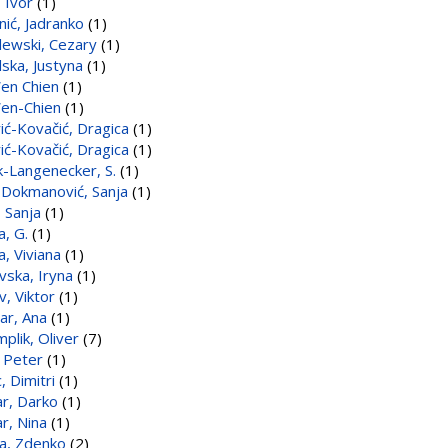
 Ivor
(1)
nić, Jadranko
(1)
ewski, Cezary
(1)
ska, Justyna
(1)
en Chien
(1)
en-Chien
(1)
ić-Kovačić, Dragica
(1)
ić-Kovačić, Dragica
(1)
-Langenecker, S.
(1)
 Dokmanović, Sanja
(1)
, Sanja
(1)
a, G.
(1)
a, Viviana
(1)
vska, Iryna
(1)
v, Viktor
(1)
r, Ana
(1)
plik, Oliver
(7)
, Peter
(1)
, Dimitri
(1)
ar, Darko
(1)
ar, Nina
(1)
na, Zdenko
(2)