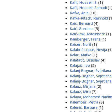
Kafil, Hossein S.
(1)
Kafil, Hossein Samadi
(1
Kafka, Anja
(10)
Kafka-Ritsch, Reinhold
(1
Kaić, Bernard
(4)
Kaić, Gordana
(5)
Kaić-Rak, Antoinnete
(1)
Kainberger, Franz
(1)
Kaiser, Nurit
(1)
Kalabrić Lepur, Nevija
(1
Kalac, Matko
(1)
Kalafatić, Držislav
(4)
Kalajzić, Ivo
(2)
Kalanj Bognar, Svjetlana
Kalanj-Bognar, Svjetlana
Kalanj-Bognar, Svjetlan
Kalauz, Mirjana
(2)
Kalauz, Miro
(7)
Kalaya, Mohamed Nadi
Kalember, Petra
(8)
Kalenić, Barbara
(1)