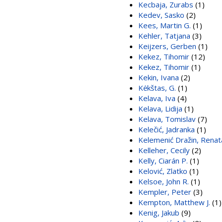
Kecbaja, Zurabs
(1)
Kedev, Sasko
(2)
Kees, Martin G.
(1)
Kehler, Tatjana
(3)
Keijzers, Gerben
(1)
Kekez, Tihomir
(12)
Kekez, Tihomir
(1)
Kekin, Ivana
(2)
Kėkštas, G.
(1)
Kelava, Iva
(4)
Kelava, Lidija
(1)
Kelava, Tomislav
(7)
Kelečić, Jadranka
(1)
Kelemenić Dražin, Renat
Kelleher, Cecily
(2)
Kelly, Ciarán P.
(1)
Kelović, Zlatko
(1)
Kelsoe, John R.
(1)
Kempler, Peter
(3)
Kempton, Matthew J.
(1)
Kenig, Jakub
(9)