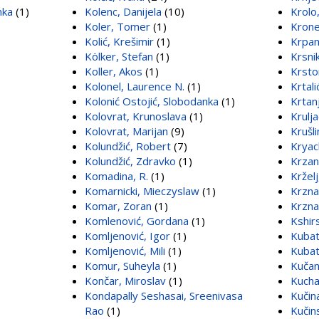
nka
(1)
Kolenc, Danijela
(10)
Krolo
Koler, Tomer
(1)
Krone
Kolić, Krešimir
(1)
Krpan
Kölker, Stefan
(1)
Krsnik
Koller, Akos
(1)
Krsto
Kolonel, Laurence N.
(1)
Krtali
Kolonić Ostojić, Slobodanka
(1)
Krtan
Kolovrat, Krunoslava
(1)
Krulja
Kolovrat, Marijan
(9)
Krušl
Kolundžić, Robert
(7)
Kryac
Kolundžić, Zdravko
(1)
Krzan
Komadina, R.
(1)
Krželj
Komarnicki, Mieczyslaw
(1)
Krznar
Komar, Zoran
(1)
Krznar
Komlenović, Gordana
(1)
Kshir
Komljenović, Igor
(1)
Kubat
Komljenović, Mili
(1)
Kubat
Komur, Suheyla
(1)
Kučan
Končar, Miroslav
(1)
Kucha
Kondapally Seshasai, Sreenivasa
Kučin
Rao
(1)
Kučin