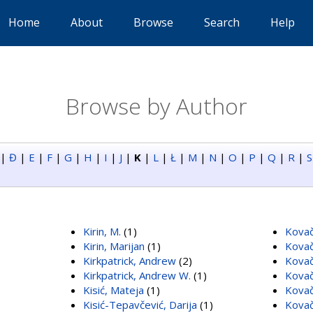
Home
About
Browse
Search
Help
Browse by Author
|
Đ
|
E
|
F
|
G
|
H
|
I
|
J
|
K
|
L
|
Ł
|
M
|
N
|
O
|
P
|
Q
|
R
|
S
Kirin, M.
(1)
Kovač
Kirin, Marijan
(1)
Kovač
Kirkpatrick, Andrew
(2)
Kovač
Kirkpatrick, Andrew W.
(1)
Kovač
Kisić, Mateja
(1)
Kovač
Kisić-Tepavčević, Darija
(1)
Kovač