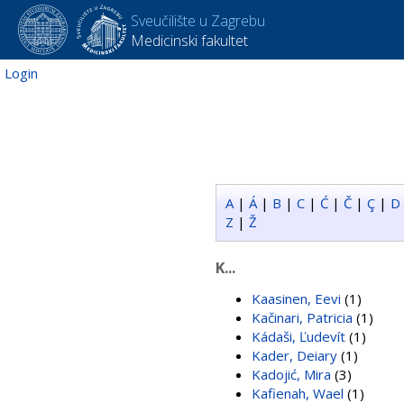
Sveučilište u Zagrebu
Medicinski fakultet
Login
A
|
Á
|
B
|
C
|
Ć
|
Č
|
Ç
|
D
Z
|
Ž
K...
Kaasinen, Eevi
(1)
Kačinari, Patricia
(1)
Kádaši, Ľudevít
(1)
Kader, Deiary
(1)
Kadojić, Mira
(3)
Kafienah, Wael
(1)