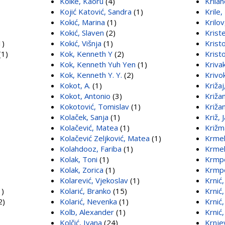
Koike, Kaoru
(4)
Krilan
Kojić Katović, Sandra
(1)
Krile,
Kokić, Marina
(1)
Krilo
Kokić, Slaven
(2)
Krist
1)
Kokić, Višnja
(1)
Kristo
(1)
Kok, Kenneth Y
(2)
Krist
Kok, Kenneth Yuh Yen
(1)
Kriva
Kok, Kenneth Y. Y.
(2)
Krivo
Kokot, A.
(1)
Križaj
Kokot, Antonio
(3)
Križa
Kokotović, Tomislav
(1)
Križan
Kolaček, Sanja
(1)
Križ, 
Kolačević, Matea
(1)
Križm
Kolačević Zeljković, Matea
(1)
Krmek
Kolahdooz, Fariba
(1)
Krmek
Kolak, Toni
(1)
Krmpo
Kolak, Zorica
(1)
Krmpo
Kolarević, Vjekoslav
(1)
Krnić
1)
Kolarić, Branko
(15)
Krnić
2)
Kolarić, Nevenka
(1)
Krnić
Kolb, Alexander
(1)
Krnić,
Kolčić, Ivana
(24)
Krnje