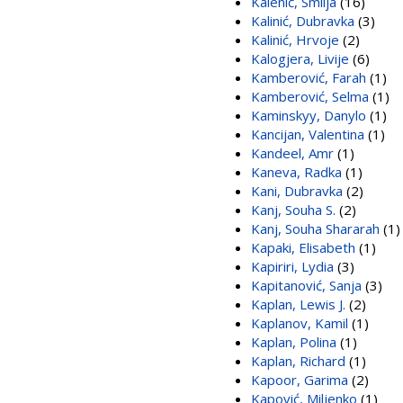
Kalenić, Smilja
(16)
Kalinić, Dubravka
(3)
Kalinić, Hrvoje
(2)
Kalogjera, Livije
(6)
Kamberović, Farah
(1)
Kamberović, Selma
(1)
Kaminskyy, Danylo
(1)
Kancijan, Valentina
(1)
Kandeel, Amr
(1)
Kaneva, Radka
(1)
Kani, Dubravka
(2)
Kanj, Souha S.
(2)
Kanj, Souha Shararah
(1)
Kapaki, Elisabeth
(1)
Kapiriri, Lydia
(3)
Kapitanović, Sanja
(3)
Kaplan, Lewis J.
(2)
Kaplanov, Kamil
(1)
Kaplan, Polina
(1)
Kaplan, Richard
(1)
Kapoor, Garima
(2)
Kapović, Miljenko
(1)