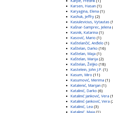
Karpe, Fredrik
(1)
Karsen, Hasan
(1)
Karyagina, Elena
(1)
Kashuk, Jeffry
(2)
Kasiulevicius, Vytautas
(
Kašnar-Samprec, Jelena
Kasnik, Katarina
(1)
Kasović, Mario
(1)
Kaštelančić, Anđelo
(1)
Kaštelan, Darko
(16)
Kaštelan, Maja
(1)
Kaštelan, Marija
(2)
Kaštelan, Željko
(18)
Kastelein, John J.P.
(1)
Kasum, Miro
(11)
Kasumović, Merima
(1)
Katalenić, Marijan
(1)
Katalinić, Darko
(6)
Katalinić Janković, Vera
(
Katalinić-Janković, Vera
(
Katalinić, Lea
(3)
Katalinić, Maja
(1)