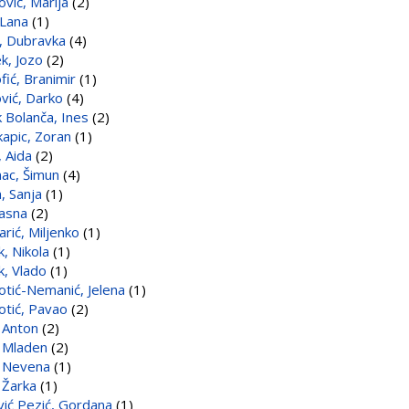
ović, Marija
(2)
 Lana
(1)
v, Dubravka
(4)
ek, Jozo
(2)
fić, Branimir
(1)
ović, Darko
(4)
k Bolanča, Ines
(2)
kapic, Zoran
(1)
, Aida
(2)
nac, Šimun
(4)
, Sanja
(1)
Jasna
(2)
arić, Miljenko
(1)
, Nikola
(1)
, Vlado
(1)
tić-Nemanić, Jelena
(1)
tić, Pavao
(2)
, Anton
(2)
, Mladen
(2)
, Nevena
(1)
 Žarka
(1)
vić Pezić, Gordana
(1)