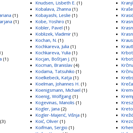
Knudsen, Lisbeth E.
(1)
Kranj
Kobalava, Zhanna
(1)
Kraše
ariana
(1)
Kobayashi, Leslie
(1)
Krasić
arjana
(1)
Kobe, Yoshiro
(1)
Krasni
Kobler, Pavel
(1)
Krasni
Koblizek, Vladimir
(1)
Krasni
Kochan, N.
(1)
Kraus
Kochkareva, Julia
(1)
Kraut
1)
Kochkareva, Yulia
(1)
Krbot
a
(1)
Kocjan, Boštjan J.
(1)
Krbot
Kocman, Branislav
(4)
Krčma
Kodama, Tatsuhiko
(1)
Krčma
Koelkebeck, Katja
(1)
Krebs
Koelman, Johannes H.
(1)
Kreča
Koenigsmann, Michael
(1)
Kreme
Koenig, Wolfgang
(1)
Kremp
Kogevinas, Manolis
(1)
Kresz
Kogler, Jana
(2)
Kreto
Kogler-Majerić, Višnja
(1)
Krežić
(3)
Koić, Oliver
(1)
Krezo
Koifman, Sergio
(1)
Krhen