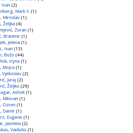
, Ivan
(2)
nberg, Mark S.
(1)
, Miroslav
(1)
, Željka
(4)
nijević, Zoran
(1)
ć, Branimir
(1)
jek, Jelena
(1)
c, Ivan
(13)
in, Božo
(44)
hok, Iryna
(1)
, Mojca
(1)
, Vjekoslav
(2)
ić, Juraj
(2)
ić, Željko
(29)
sagar, Ashok
(1)
, Milovan
(1)
, Ozren
(1)
, Damir
(1)
rz, Eugene
(1)
ar, Jasmina
(2)
skas, Vaidutis
(1)