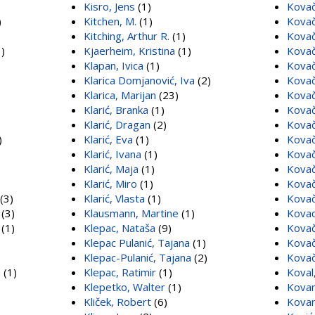
Kisro, Jens
(1)
Kovač
)
Kitchen, M.
(1)
Kovač
Kitching, Arthur R.
(1)
Kovač
)
Kjaerheim, Kristina
(1)
Kovač
Klapan, Ivica
(1)
Kovač
Klarica Domjanović, Iva
(2)
Kovač
Klarica, Marijan
(23)
Kovač
Klarić, Branka
(1)
Kovač
Klarić, Dragan
(2)
Kovač
)
Klarić, Eva
(1)
Kovač
Klarić, Ivana
(1)
Kovač
Klarić, Maja
(1)
Kovač
Klarić, Miro
(1)
Kovač
(3)
Klarić, Vlasta
(1)
Kovač
(3)
Klausmann, Martine
(1)
Kovac
a
(1)
Klepac, Nataša
(9)
Kovač
Klepac Pulanić, Tajana
(1)
Kova
Klepac-Pulanić, Tajana
(2)
Kovač
m
(1)
Klepac, Ratimir
(1)
Koval
Klepetko, Walter
(1)
Kovan
Kliček, Robert
(6)
Kovari