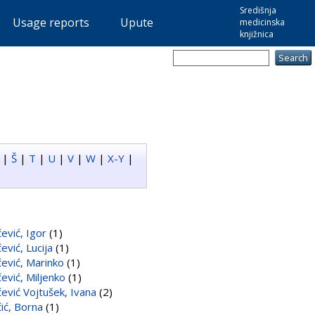
Središnja
Usage reports
Upute
medicinska
knjižnica
|
Š
|
T
|
U
|
V
|
W
|
X-Y
|
ević, Igor
(1)
ević, Lucija
(1)
ević, Marinko
(1)
ević, Miljenko
(1)
ević Vojtušek, Ivana
(2)
ić, Borna
(1)