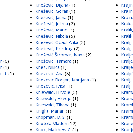
Knežević, Dijana
(1)
Krajin
Knežević, Goran
(1)
Krajin
Knežević, Jasna
(1)
Krajn
Knežević, Jelena
(2)
Kraka
)
Knežević, Mario
(3)
Krali
Knežević, Nikola
(5)
Kralik
Knežević-Obad, Anka
(2)
Kralj,
Knežević, Predrag
(2)
Kralj,
Knežević Štromar, Ivana
(2)
Kralje
r
(6)
Knežević, Tamara
(1)
Kralje
r
(1)
Knez, Nikica
(1)
Kralje
r R.
(1)
Knezović, Ana
(8)
Kralji
Knezović Florijan, Marijana
(1)
Kralj,
Knezović, Ivica
(1)
Kralj
Kniewald, Hrvoje
(5)
Krama
Kniewald , Hrvoje
(1)
Kramar
Kniewald, Tihana
(1)
Kramb
)
Knight, Marian
(1)
Kramm
Knopman, D. S.
(1)
Krams
Knotek, Mladen
(12)
Krane
Knox, Matthew C.
(1)
Kranj