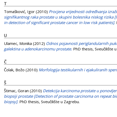
T
Tomašković, Igor
(2010)
Procjena vrijednosti određivanja izraž
signifikantnog raka prostate u skupini bolesnika niskog rizik
in detection of significant prostate cancer in low risk patients].
P
U
Ulamec, Monika
(2012)
Odnos pojavnosti periglandularnih pukot
galektina u adenokarcinomu prostate.
PhD thesis, Sveučilište 
Č
Čolak, Božo
(2010)
Morfologija testikularnih i ejakuliranih spe
Š
Štimac, Goran
(2010)
Detekcija karcinoma prostate u ponovljenoj
biopsiji prostate [Detection of prostate carcinoma on repeat bi
biopsy].
PhD thesis, Sveučilište u Zagrebu.