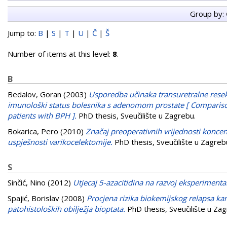
Group by:
Jump to:
B
|
S
|
T
|
U
|
Č
|
Š
Number of items at this level:
8
.
B
Bedalov, Goran
(2003)
Usporedba učinaka transuretralne resekc
imunološki status bolesnika s adenomom prostate [ Comparis
patients with BPH ].
PhD thesis, Sveučilište u Zagrebu.
Bokarica, Pero
(2010)
Značaj preoperativnih vrijednosti koncen
uspješnosti varikocelektomije.
PhD thesis, Sveučilište u Zagreb
S
Sinčić, Nino
(2012)
Utjecaj 5-azacitidina na razvoj eksperiment
Spajić, Borislav
(2008)
Procjena rizika biokemijskog relapsa ka
patohistoloških obilježja bioptata.
PhD thesis, Sveučilište u Zag