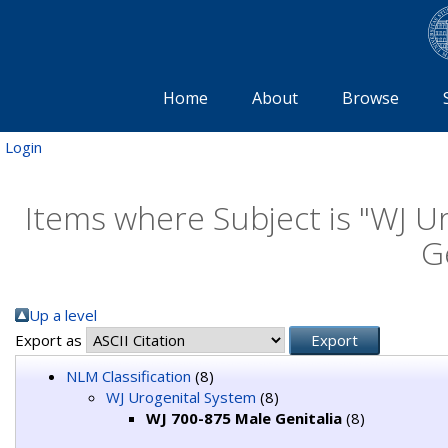
Home
About
Browse
Login
Items where Subject is "WJ U
G
Up a level
Export as
NLM Classification
(8)
WJ Urogenital System
(8)
WJ 700-875 Male Genitalia
(8)