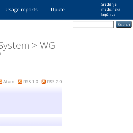
Središnja
Usage reports
Upute
medicinska
knjižnica
r System > WG
"
Atom
RSS 1.0
RSS 2.0