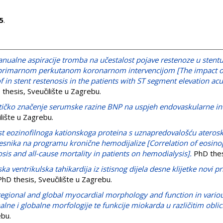
5
.
nualne aspiracije tromba na učestalost pojave restenoze u stent
 primarnom perkutanom koronarnom intervencijom [The impact o
f in stent restenosis in the patients with ST segment elevation ac
thesis, Sveučilište u Zagrebu.
ičko značenje serumske razine BNP na uspjeh endovaskularne int
lište u Zagrebu.
 eozinofilnoga kationskoga proteina s uznapredovalošću ateroskle
snika na programu kronične hemodijalize [Correlation of eosinoph
osis and all-cause mortality in patients on hemodialysis].
PhD thesi
ka ventrikulska tahikardija iz istisnog dijela desne klijetke novi pr
hD thesis, Sveučilište u Zagrebu.
regional and global myocardial morphology and function in variou
nalne i globalne morfologije te funkcije miokarda u različitim obl
ebu.