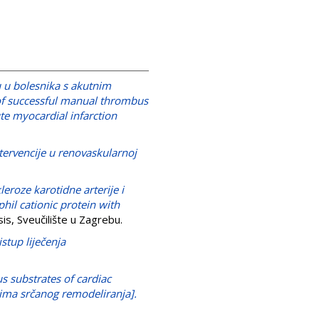
u u bolesnika s akutnim
f successful manual thrombus
ute myocardial infarction
ervencije u renovaskularnoj
roze karotidne arterije i
il cationic protein with
s, Sveučilište u Zagrebu.
istup liječenja
s substrates of cardiac
icima srčanog remodeliranja].