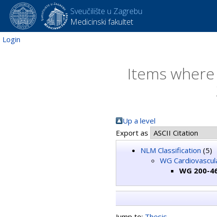
Sveučilište u Zagrebu
Medicinski fakultet
Login
Items where 
Up a level
Export as
NLM Classification
(5)
WG Cardiovascul
WG 200-46
Jump to:
Thesis