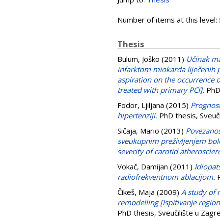
Number of items at this level:
Thesis
Bulum, Joško
(2011)
Učinak ma
infarktom miokarda liječenih
aspiration on the occurrence o
treated with primary PCI].
PhD 
Fodor, Ljiljana
(2015)
Prognost
hipertenziji.
PhD thesis, Sveuči
Sičaja, Mario
(2013)
Povezanost
sveukupnim preživljenjem bole
severity of carotid atheroscler
Vokač, Damijan
(2011)
Idiopats
radiofrekventnom ablacijom.
P
Čikeš, Maja
(2009)
A study of 
remodelling [Ispitivanje regio
PhD thesis, Sveučilište u Zagr