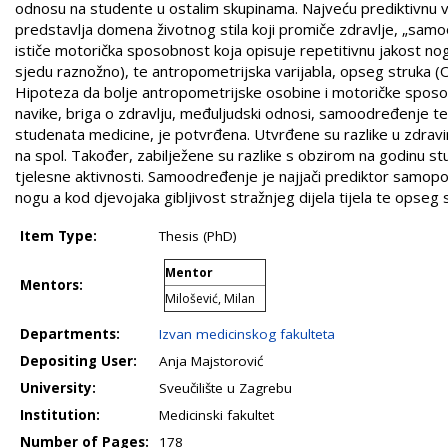
odnosu na studente u ostalim skupinama. Najveću prediktivnu
predstavlja domena životnog stila koji promiče zdravlje, „sam
ističe motorička sposobnost koja opisuje repetitivnu jakost nogu 
sjedu raznožno), te antropometrijska varijabla, opseg struka (
Hipoteza da bolje antropometrijske osobine i motoričke sposob
navike, briga o zdravlju, međuljudski odnosi, samoodređenje 
studenata medicine, je potvrđena. Utvrđene su razlike u zdravi
na spol. Također, zabilježene su razlike s obzirom na godinu stu
tjelesne aktivnosti. Samoodređenje je najjači prediktor samopo
nogu a kod djevojaka gibljivost stražnjeg dijela tijela te opse
Item Type:
Thesis (PhD)
Mentor
Mentors:
Milošević, Milan
Departments:
Izvan medicinskog fakulteta
Depositing User:
Anja Majstorović
University:
Sveučilište u Zagrebu
Institution:
Medicinski fakultet
Number of Pages:
178