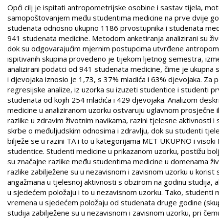
Opći cilj je ispitati antropometrijske osobine i sastav tijela, 
samopoštovanjem među studentima medicine na prve dvije godine.
studenata odnosno ukupno 1186 prvostupnika i studenata medicine
941 studenata medicine. Metodom anketiranja analizirani su živo
dok su odgovarajućim mjernim postupcima utvrđene antropometri
ispitivanih skupina provedeno je tijekom ljetnog semestra, izm
analizirani podatci od 941 studenata medicine, čime je ukupna
i djevojaka iznosio je 1,73, s 37% mladića i 63% djevojaka. Za po
regresijske analize, iz uzorka su izuzeti studentice i studenti
studenata od kojih 254 mladića i 429 djevojaka. Analizom deskr
medicine u analiziranom uzorku ostvaruju uglavnom prosječne il
razlike u zdravim životnim navikama, razini tjelesne aktivnosti 
skrbe o međuljudskim odnosima i zdravlju, dok su studenti tjele
bilježe se u razini TA i to u kategorijama MET UKUPNO i visoki 
studentice. Studenti medicine u prikazanom uzorku, postižu bol
su značajne razlike među studentima medicine u domenama život
razlike zabilježene su u nezavisnom i zavisnom uzorku u korist s
angažmana u tjelesnoj aktivnosti s obzirom na godinu studija, al
u sjedećem položaju i to u nezavisnom uzorku. Tako, studenti m
vremena u sjedećem položaju od studenata druge godine (skupi
studija zabilježene su u nezavisnom i zavisnom uzorku, pri čem