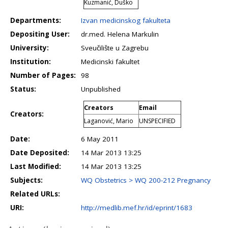
Kuzmanić, Duško
Departments:
Izvan medicinskog fakulteta
Depositing User:
dr.med. Helena Markulin
University:
Sveučilište u Zagrebu
Institution:
Medicinski fakultet
Number of Pages:
98
Status:
Unpublished
Creators
Email
Creators:
Laganović, Mario
UNSPECIFIED
Date:
6 May 2011
Date Deposited:
14 Mar 2013 13:25
Last Modified:
14 Mar 2013 13:25
Subjects:
WQ Obstetrics > WQ 200-212 Pregnancy
Related URLs:
URI:
http://medlib.mef.hr/id/eprint/1683