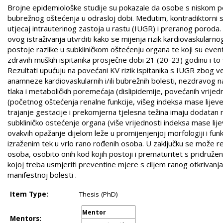
Brojne epidemiološke studije su pokazale da osobe s niskom po
bubrežnog oštećenja u odrasloj dobi. Međutim, kontradiktorni s
utjecaj intrauterinog zastoja u rastu (IUGR) i preranog poroda.
ovog istraživanja utvrditi kako se mijenja rizik kardiovaskularn
postoje razlike u subkliničkom oštećenju organa te koji su event
zdravih muških ispitanika prosječne dobi 21 (20-23) godinu i to
Rezultati upućuju na povećani KV rizik ispitanika s IUGR zbog ve
anamneze kardiovaskularnih i/ili bubrežnih bolesti, nezdravog na
tlaka i metaboličkih poremećaja (dislipidemije, povećanih vrijed
(početnog oštećenja renalne funkcije, višeg indeksa mase lijeve 
trajanje gestacije i prekomjerna tjelesna težina imaju dodatan nep
subkliničko ostećenje organa (više vrijednosti indeksa mase lij
ovakvih opažanje dijelom leže u promijenjenjoj morfologiji i fun
izraženim tek u vrlo rano rođenih osoba. U zaključku se može re
osoba, osobito onih kod kojih postoji i prematuritet s pridruž
kojoj treba usmjeriti preventine mjere s ciljem ranog otkrivanj
manifestnoj bolesti .
Item Type:
Thesis (PhD)
Mentor
Mentors: