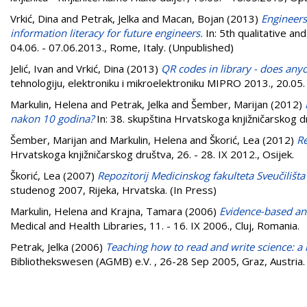
Vrkić, Dina
and
Petrak, Jelka
and
Macan, Bojan
(2013)
Engineers
information literacy for future engineers.
In: 5th qualitative an
04.06. - 07.06.2013., Rome, Italy. (Unpublished)
Jelić, Ivan
and
Vrkić, Dina
(2013)
QR codes in library - does an
tehnologiju, elektroniku i mikroelektroniku MIPRO 2013., 20.05. 
Markulin, Helena
and
Petrak, Jelka
and
Šember, Marijan
(2012)
nakon 10 godina?
In: 38. skupština Hrvatskoga knjižničarskog dr
Šember, Marijan
and
Markulin, Helena
and
Škorić, Lea
(2012)
Re
Hrvatskoga knjižničarskog društva, 26. - 28. IX 2012., Osijek.
Škorić, Lea
(2007)
Repozitorij Medicinskog fakulteta Sveučilišt
studenog 2007, Rijeka, Hrvatska. (In Press)
Markulin, Helena
and
Krajna, Tamara
(2006)
Evidence-based ans
Medical and Health Libraries, 11. - 16. IX 2006., Cluj, Romania.
Petrak, Jelka
(2006)
Teaching how to read and write science: a l
Bibliothekswesen (AGMB) e.V. , 26-28 Sep 2005, Graz, Austria.