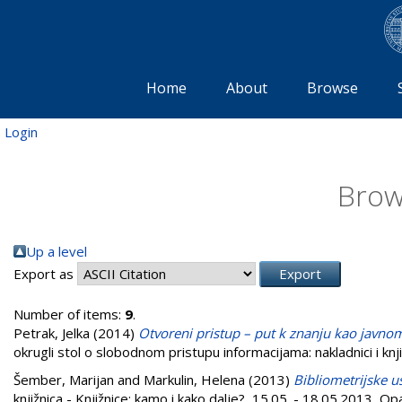
Home
About
Browse
Login
Brow
Up a level
Export as
Number of items:
9
.
Petrak, Jelka
(2014)
Otvoreni pristup – put k znanju kao javno
okrugli stol o slobodnom pristupu informacijama: nakladnici i kn
Šember, Marijan
and
Markulin, Helena
(2013)
Bibliometrijske u
knjižnica - Knjižnice: kamo i kako dalje?, 15.05. - 18.05.2013, Opa