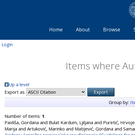
Home
About
Browse
Login
Items where Aut
Up a level
Export as
Group by:
I
Number of items:
1
.
Pavliša, Gordana
and
Bulat Kardum, Ljiljana
and
Puretić, Hrvoje
Marija
and
Artuković, Marinko
and
Matijević, Gordana
and
Samar
liječenju kronične respiracijske insuficijencije [Guidelines for