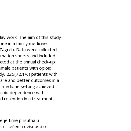
day work. The aim of this study
ne in a family medicine
i Zagreb. Data were collected
ormation sheets and included
cted at the annual check-up
male patients with opioid
dy, 225(72,1%) patients with
care and better outcomes in a
 medicine setting achieved
opioid dependence with
nd retention in a treatment.
te je time prisutna u
 u liječenju ovisnosti o