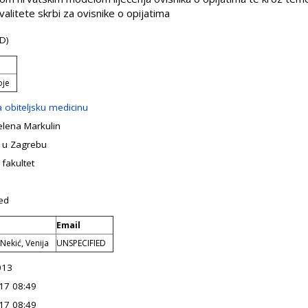
valitete skrbi za ovisnike o opijatima
D)
oje
 obiteljsku medicinu
elena Markulin
e u Zagrebu
 fakultet
ed
Email
Nekić, Venija
UNSPECIFIED
013
17 08:49
17 08:49