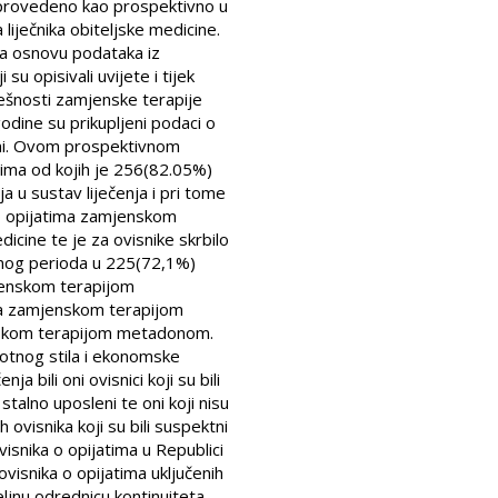
 provedeno kao prospektivno u
liječnika obiteljske medicine.
 na osnovu podataka iz
u opisivali uvijete i tijek
ješnosti zamjenske terapije
ine su prikupljeni podaci o
ini. Ovom prospektivnom
tima od kojih je 256(82.05%)
a u sustav liječenja i pri tome
a o opijatima zamjenskom
ine te je za ovisnike skrbilo
ivanog perioda u 225(72,1%)
amjenskom terapijom
ja zamjenskom terapijom
enskom terapijom metadonom.
ivotnog stila i ekonomske
 bili oni ovisnici koji su bili
 stalno uposleni te oni koji nisu
 ovisnika koji su bili suspektni
visnika o opijatima u Republici
ovisnika o opijatima uključenih
ljnu odrednicu kontinuiteta