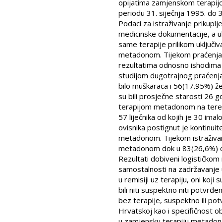
opijatima zamjenskom terapijo
periodu 31. siječnja 1995. do 
Podaci za istraživanje prikupl
medicinske dokumentacije, a ukl
same terapije prilikom uključi
metadonom. Tijekom praćenja 
rezultatima odnosno ishodima
studijom dugotrajnog praćenja 
bilo muškaraca i 56(17.95%) žen
su bili prosječne starosti 26 
terapijom metadonom na terenu
57 liječnika od kojih je 30 ima
ovisnika postignut je kontinuit
metadonom. Tijekom istraživa
metadonom dok u 83(26,6%) ov
Rezultati dobiveni logističkom 
samostalnosti na zadržavanje u 
u remisiji uz terapiju, oni koji 
bili niti suspektno niti potvrđe
bez terapije, suspektno ili pot
Hrvatskoj kao i specifičnost ob
u zamjensku terapiju metadono