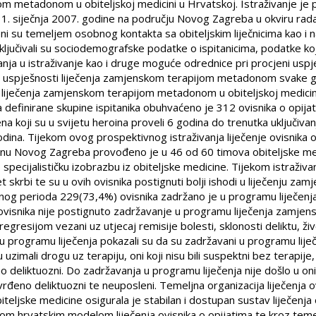
m metadonom u obiteljskoj medicini u Hrvatskoj. Istraživanje je
31. siječnja 2007. godine na području Novog Zagreba u okviru rada 
jeni su temeljem osobnog kontakta sa obiteljskim liječnicima kao i
jučivali su sociodemografske podatke o ispitanicima, podatke koji s
vanja u istraživanje kao i druge moguće odrednice pri procjeni usp
uspješnosti liječenja zamjenskom terapijom metadonom svake god
 liječenja zamjenskom terapijom metadonom u obiteljskoj medic
definirane skupine ispitanika obuhvaćeno je 312 ovisnika o opija
a koji su u svijetu heroina proveli 6 godina do trenutka uključivanj
godina. Tijekom ovog prospektivnog istraživanja liječenje ovisnik
 Novog Zagreba provođeno je u 46 od 60 timova obiteljske medic
lo specijalističku izobrazbu iz obiteljske medicine. Tijekom istraž
et skrbi te su u ovih ovisnika postignuti bolji ishodi u liječenju z
nog perioda 229(73,4%) ovisnika zadržano je u programu liječen
isnika nije postignuto zadržavanje u programu liječenja zamj
regresijom vezani uz utjecaj remisije bolesti, sklonosti deliktu, ž
programu liječenja pokazali su da su zadržavani u programu liječenja
su uzimali drogu uz terapiju, oni koji nisu bili suspektni bez terapije,
no deliktuozni. Do zadržavanja u programu liječenja nije došlo u onih
vrđeno deliktuozni te neuposleni. Temeljna organizacija liječenja o
iteljske medicine osigurala je stabilan i dostupan sustav liječenja 
m hrvatskim modelom liječenja ovisnika o opijatima te kroz teme