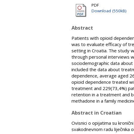
PDF
Download (550kB)
Abstract
Patients with opioid dependenc
was to evaluate efficacy of t
setting in Croatia. The study 
through personal interviews wi
sociodemographic data about p
included the data about trea
dependence, average aged 26 y
opioid dependence treated wit
treatment and 229(73,4%) pati
retention in a treatment and 
methadone in a family medicine
Abstract in Croatian
Ovisnici o opijatima su kronični
svakodnevnom radu liječnika obi