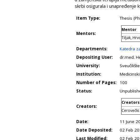
skrbi osigurala i unapređenje k
Item Type:
Thesis (Ph
Mentor
Mentors:
Tiljak, Hrv
Departments:
Katedra za
Depositing User:
dr.med. H
University:
Sveučilišt
Institution:
Medicinski
Number of Pages:
100
Status:
Unpublish
Creators
Creators:
Cerovečki 
Date:
11 June 2
Date Deposited:
02 Feb 20
Last Modified:
02 Feb 20