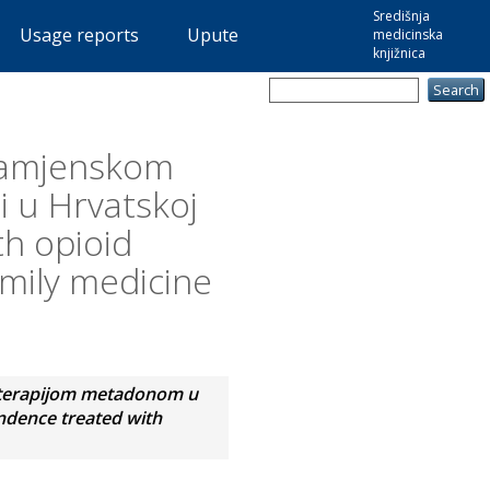
Središnja
Usage reports
Upute
medicinska
knjižnica
 zamjenskom
i u Hrvatskoj
th opioid
mily medicine
m terapijom metadonom u
endence treated with