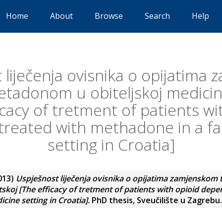
Home
About
Browse
Search
Help
 liječenja ovisnika o opijatima
tadonom u obiteljskoj medicin
icacy of tretment of patients wi
reated with methadone in a fa
setting in Croatia]
013)
Uspješnost liječenja ovisnika o opijatima zamjensko
tskoj [The efficacy of tretment of patients with opioid dep
ine setting in Croatia].
PhD thesis, Sveučilište u Zagrebu.