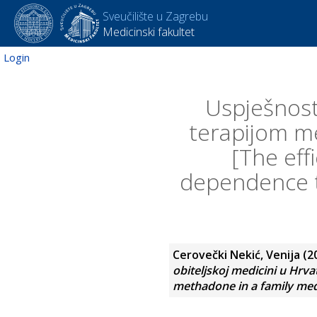
Sveučilište u Zagrebu
Medicinski fakultet
Login
Uspješnost
terapijom me
[The eff
dependence t
Cerovečki Nekić, Venija
(2
obiteljskoj medicini u Hrva
methadone in a family medic